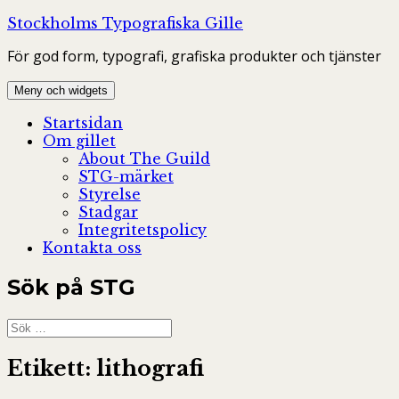
Hoppa
Stockholms Typografiska Gille
till
För god form, typografi, grafiska produkter och tjänster
innehåll
Meny och widgets
Startsidan
Om gillet
About The Guild
STG-märket
Styrelse
Stadgar
Integritetspolicy
Kontakta oss
Sök på STG
Sök
efter:
Etikett:
lithografi