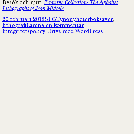
Besök och njut:
From the Collection: The Alphabet
Lithographs of Jean Midolle
Postat
Författare
Kategorier
Taggar
20 februari 2018
STG
Typonyheter
boksäver
,
till
lithografi
Lämna en kommentar
The
Integritetspolicy
Drivs med WordPress
Alphabet
Lithographs
of
Jean
Midolle
|
Letterform
Archive