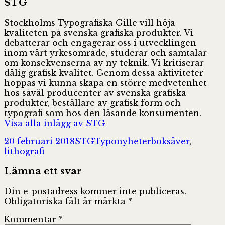
STG
Stockholms Typografiska Gille vill höja
kvaliteten på svenska grafiska produkter. Vi
debatterar och engagerar oss i utvecklingen
inom vårt yrkesområde, studerar och samtalar
om konsekvenserna av ny teknik. Vi kritiserar
dålig grafisk kvalitet. Genom dessa aktiviteter
hoppas vi kunna skapa en större medvetenhet
hos såväl producenter av svenska grafiska
produkter, beställare av grafisk form och
typografi som hos den läsande konsumenten.
Visa alla inlägg av STG
Postat
Författare
Kategorier
Taggar
20 februari 2018
STG
Typonyheter
boksäver
,
lithografi
Lämna ett svar
Din e-postadress kommer inte publiceras.
Obligatoriska fält är märkta
*
Kommentar
*