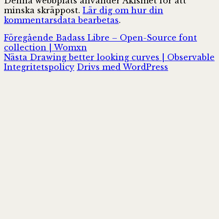
Denna webbplats använder Akismet för att
minska skräppost.
Lär dig om hur din
kommentarsdata bearbetas
.
Inläggsnavigering
Föregående
Föregående
Badass Libre – Open-Source font
inlägg:
collection | Womxn
Nästa
Nästa
Drawing better looking curves | Observable
inlägg:
Integritetspolicy
Drivs med WordPress