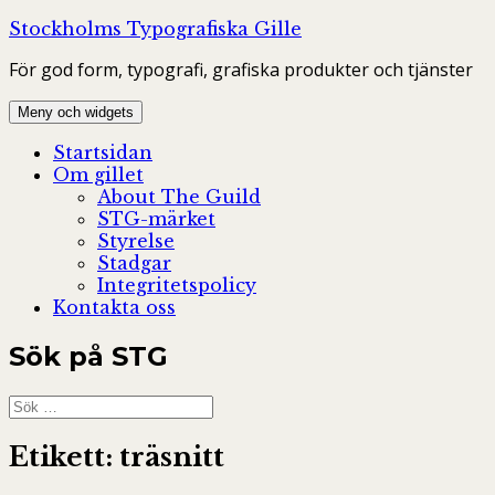
Hoppa
Stockholms Typografiska Gille
till
För god form, typografi, grafiska produkter och tjänster
innehåll
Meny och widgets
Startsidan
Om gillet
About The Guild
STG-märket
Styrelse
Stadgar
Integritetspolicy
Kontakta oss
Sök på STG
Sök
efter:
Etikett:
träsnitt