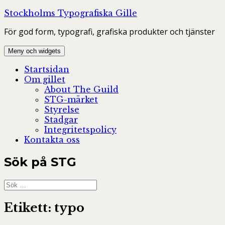
Hoppa
Stockholms Typografiska Gille
till
För god form, typografi, grafiska produkter och tjänster
innehåll
Meny och widgets
Startsidan
Om gillet
About The Guild
STG-märket
Styrelse
Stadgar
Integritetspolicy
Kontakta oss
Sök på STG
Sök
efter:
Etikett:
typo