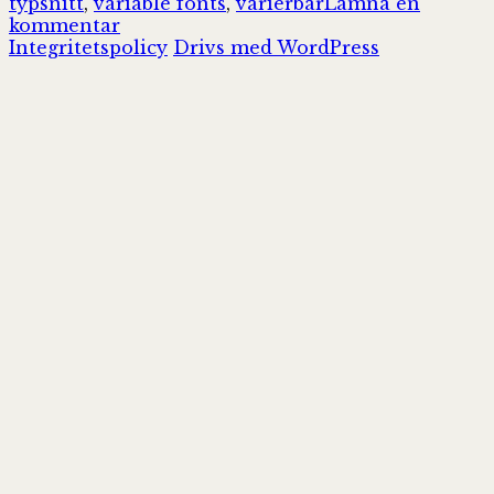
typsnitt
,
variable fonts
,
varierbar
Lämna en
till
kommentar
Variable
Integritetspolicy
Drivs med WordPress
Fonts