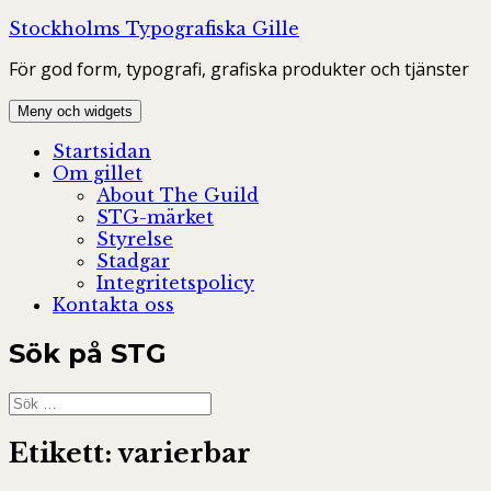
Hoppa
Stockholms Typografiska Gille
till
För god form, typografi, grafiska produkter och tjänster
innehåll
Meny och widgets
Startsidan
Om gillet
About The Guild
STG-märket
Styrelse
Stadgar
Integritetspolicy
Kontakta oss
Sök på STG
Sök
efter:
Etikett:
varierbar