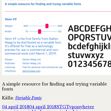
variabla
fonter
A simple resource for finding and trying variable
fonts
Källa:
Variable Fonts
Postat
Författare
Kategorier
Taggar
04 april 2018
04 april 2018
STG
Typonyheter