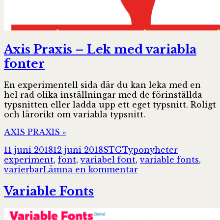
Axis Praxis – Lek med variabla
fonter
En experimentell sida där du kan leka med en
hel rad olika inställningar med de förinställda
typsnitten eller ladda upp ett eget typsnitt. Roligt
och lärorikt om variabla typsnitt.
AXIS PRAXIS »
Postat
Författare
Kategorier
Taggar
11 juni 2018
12 juni 2018
STG
Typonyheter
experiment
,
font
,
variabel font
,
variable fonts
,
till
varierbar
Lämna en kommentar
Axis
Praxis
Variable Fonts
–
Lek
med