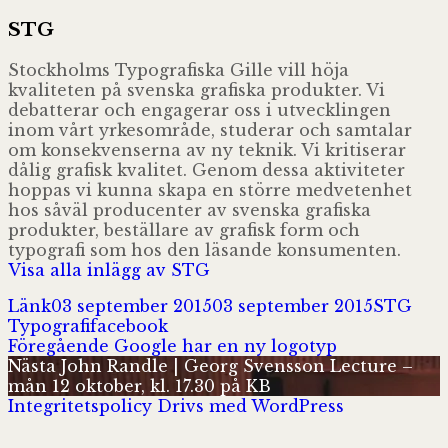
STG
Stockholms Typografiska Gille vill höja
kvaliteten på svenska grafiska produkter. Vi
debatterar och engagerar oss i utvecklingen
inom vårt yrkesområde, studerar och samtalar
om konsekvenserna av ny teknik. Vi kritiserar
dålig grafisk kvalitet. Genom dessa aktiviteter
hoppas vi kunna skapa en större medvetenhet
hos såväl producenter av svenska grafiska
produkter, beställare av grafisk form och
typografi som hos den läsande konsumenten.
Visa alla inlägg av STG
Format
Postat
Författa
Kate
Länk
03 september 2015
03 september 2015
STG
Taggar
Typografi
facebook
Inläggsnavigering
Föregående
Föregående
Google har en ny logotyp
Nästa
inlägg:
Nästa
John Randle | Georg Svensson Lecture –
inlägg:
mån 12 oktober, kl. 17.30 på KB
Integritetspolicy
Drivs med WordPress