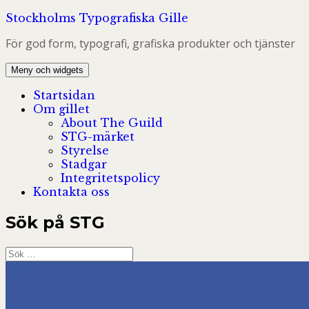
Hoppa
Stockholms Typografiska Gille
till
För god form, typografi, grafiska produkter och tjänster
innehåll
Meny och widgets
Startsidan
Om gillet
About The Guild
STG-märket
Styrelse
Stadgar
Integritetspolicy
Kontakta oss
Sök på STG
Sök
efter: