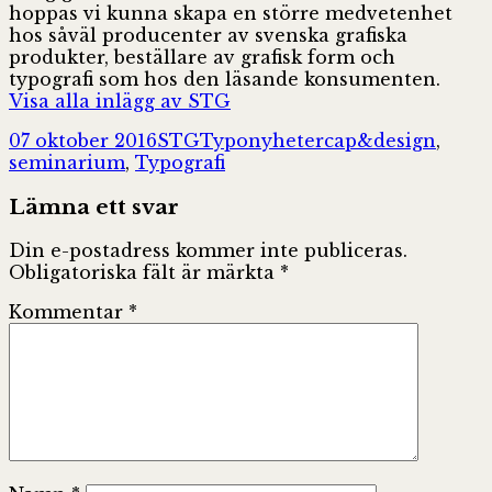
hoppas vi kunna skapa en större medvetenhet
hos såväl producenter av svenska grafiska
produkter, beställare av grafisk form och
typografi som hos den läsande konsumenten.
Visa alla inlägg av STG
Postat
Författare
Kategorier
Taggar
07 oktober 2016
STG
Typonyheter
cap&design
,
seminarium
,
Typografi
Lämna ett svar
Din e-postadress kommer inte publiceras.
Obligatoriska fält är märkta
*
Kommentar
*