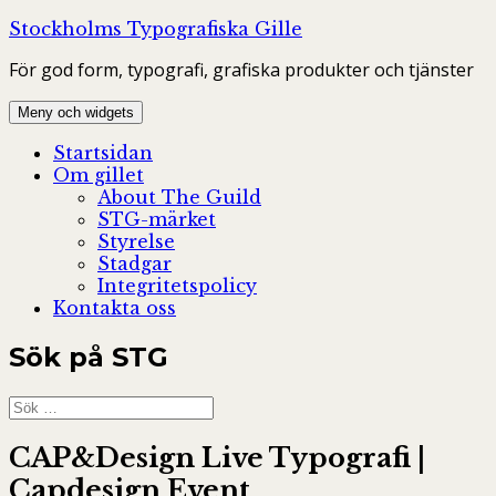
Hoppa
Stockholms Typografiska Gille
till
För god form, typografi, grafiska produkter och tjänster
innehåll
Meny och widgets
Startsidan
Om gillet
About The Guild
STG-märket
Styrelse
Stadgar
Integritetspolicy
Kontakta oss
Sök på STG
Sök
efter:
CAP&Design Live Typografi |
Capdesign Event