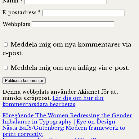
Namn
*
E-postadress
*
Webbplats
Meddela mig om nya kommentarer via
e-post.
Meddela mig om nya inlägg via e-post.
Denna webbplats använder Akismet för att
minska skräppost.
Lär dig om hur din
kommentarsdata bearbetas
.
Inläggsnavigering
Föregående
Föregående
The Women Redressing the Gender
inlägg:
Imbalance in Typography | Eye on Design
Nästa
Nästa
BafS/Gutenberg: Modern framework to
inlägg:
print correctly.