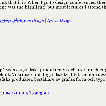
ink that it is. When I go to design conferences, the
ne was the highlight), but most lectures I attend th
TypographyEye on Design | Eye on Design
 på svenska grafiska produkter. Vi debatterar och e
ik. Vi kritiserar dålig grafisk kvalitet. Genom des
fiska produkter, beställare av grafisk form och ty
aggar
enus
,
kvinnor
,
Typografi