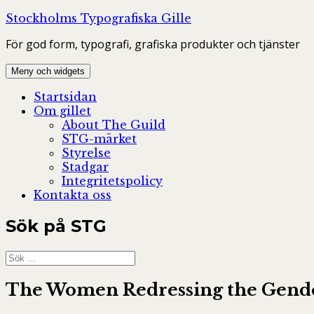
Hoppa
Stockholms Typografiska Gille
till
För god form, typografi, grafiska produkter och tjänster
innehåll
Meny och widgets
Startsidan
Om gillet
About The Guild
STG-märket
Styrelse
Stadgar
Integritetspolicy
Kontakta oss
Sök på STG
Sök
efter:
The Women Redressing the Gende