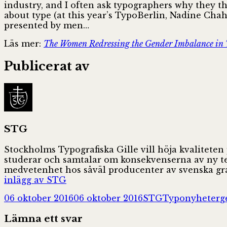
industry, and I often ask typographers why they th
about type (at this year’s TypoBerlin, Nadine Chahi
presented by men…
Läs mer:
The Women Redressing the Gender Imbalance in 
Publicerat av
STG
Stockholms Typografiska Gille vill höja kvaliteten
studerar och samtalar om konsekvenserna av ny tekn
medvetenhet hos såväl producenter av svenska gra
inlägg av STG
Postat
Författare
Kategorier
T
06 oktober 2016
06 oktober 2016
STG
Typonyheter
g
Lämna ett svar