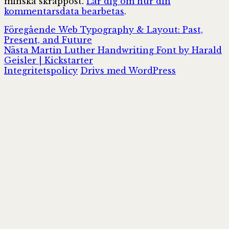
minska skräppost.
Lär dig om hur din
kommentarsdata bearbetas
.
Inläggsnavigering
Föregående
Föregående
Web Typography & Layout: Past,
inlägg:
Present, and Future
Nästa
Nästa
Martin Luther Handwriting Font by Harald
inlägg:
Geisler | Kickstarter
Integritetspolicy
Drivs med WordPress