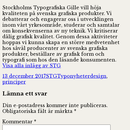
Stockholms Typografiska Gille vill höja
kvaliteten på svenska grafiska produkter. Vi
debatterar och engagerar oss i utvecklingen
inom vårt yrkesområde, studerar och samtalar
om konsekvenserna av ny teknik. Vi kritiserar
dålig grafisk kvalitet. Genom dessa aktiviteter
hoppas vi kunna skapa en större medvetenhet
hos såväl producenter av svenska grafiska
produkter, beställare av grafisk form och
typografi som hos den läsande konsumenten.
Visa alla inlägg av STG
Postat
Författare
Kategorier
Taggar
13 december 2017
STG
Typonyheter
design
,
principer
Lämna ett svar
Din e-postadress kommer inte publiceras.
Obligatoriska fält är märkta
*
Kommentar
*