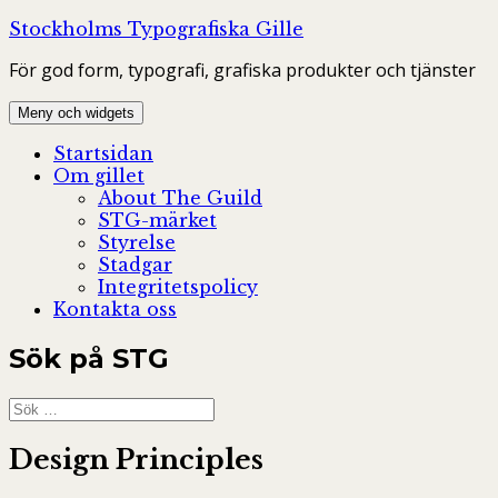
Hoppa
Stockholms Typografiska Gille
till
För god form, typografi, grafiska produkter och tjänster
innehåll
Meny och widgets
Startsidan
Om gillet
About The Guild
STG-märket
Styrelse
Stadgar
Integritetspolicy
Kontakta oss
Sök på STG
Sök
efter:
Design Principles