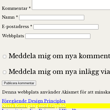
Kommentar
*
Namn
*
E-postadress
*
Webbplats
Meddela mig om nya kommentar
Meddela mig om nya inlägg via 
Denna webbplats använder Akismet för att minska
Inläggsnavigering
Föregående
Föregående
Design Principles
Nästa
inlägg:
Nästa
Kom igång med Glyphs!