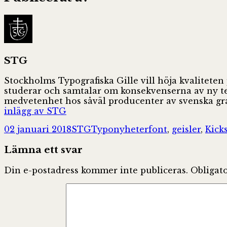
STG
Stockholms Typografiska Gille vill höja kvaliteten
studerar och samtalar om konsekvenserna av ny tekn
medvetenhet hos såväl producenter av svenska gra
inlägg av STG
Postat
Författare
Kategorier
Taggar
02 januari 2018
STG
Typonyheter
font
,
geisler
,
Kicks
Lämna ett svar
Din e-postadress kommer inte publiceras.
Obligato