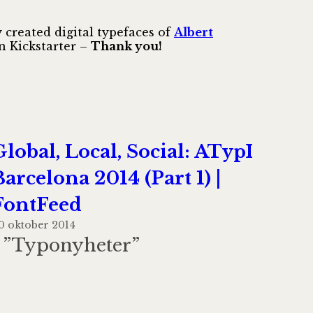
 created digital typefaces of
Albert
n Kickstarter –
Thank you!
Global, Local, Social: ATypI
Barcelona 2014 (Part 1) |
FontFeed
0 oktober 2014
I ”Typonyheter”