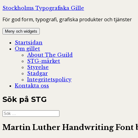
Hoppa
Stockholms Typografiska Gille
till
För god form, typografi, grafiska produkter och tjänster
innehåll
Meny och widgets
Startsidan
Om gillet
About The Guild
STG-märket
Styrelse
Stadgar
Integritetspolicy
Kontakta oss
Sök på STG
Sök
efter:
Martin Luther Handwriting Font by