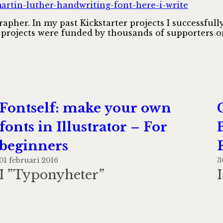
martin-luther-handwriting-font-here-i-write
pher. In my past Kickstarter projects I successfully
projects were funded by thousands of supporters o
Fontself: make your own
fonts in Illustrator – For
beginners
01 februari 2016
3
I ”Typonyheter”