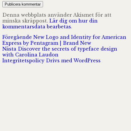
Denna webbplats använder Akismet för att
minska skräppost.
Lär dig om hur din
kommentarsdata bearbetas
.
Inläggsnavigering
Föregående
Föregående
New Logo and Identity for American
inlägg:
Express by Pentagram | Brand New
Nästa
Nästa
Discover the secrets of typeface design
inlägg:
with Carolina Laudon
Integritetspolicy
Drivs med WordPress