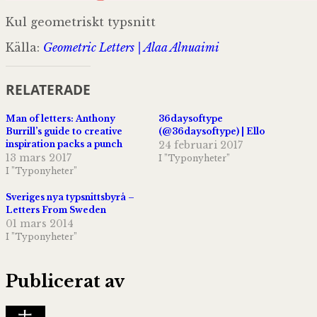
Kul geometriskt typsnitt
Källa:
Geometric Letters | Alaa Alnuaimi
RELATERADE
Man of letters: Anthony
36daysoftype
Burrill’s guide to creative
(@36daysoftype) | Ello
inspiration packs a punch
24 februari 2017
13 mars 2017
I ”Typonyheter”
I ”Typonyheter”
Sveriges nya typsnittsbyrå –
Letters From Sweden
01 mars 2014
I ”Typonyheter”
Publicerat av