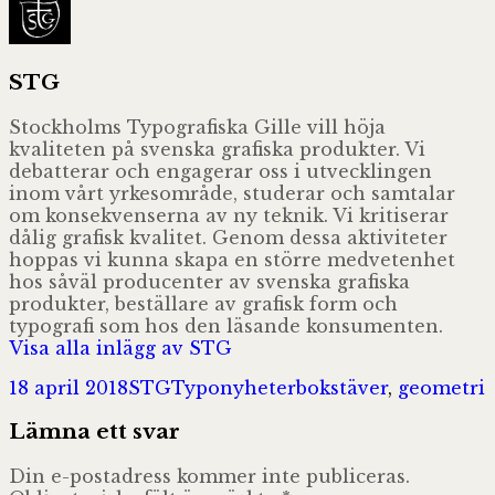
STG
Stockholms Typografiska Gille vill höja
kvaliteten på svenska grafiska produkter. Vi
debatterar och engagerar oss i utvecklingen
inom vårt yrkesområde, studerar och samtalar
om konsekvenserna av ny teknik. Vi kritiserar
dålig grafisk kvalitet. Genom dessa aktiviteter
hoppas vi kunna skapa en större medvetenhet
hos såväl producenter av svenska grafiska
produkter, beställare av grafisk form och
typografi som hos den läsande konsumenten.
Visa alla inlägg av STG
Postat
Författare
Kategorier
Taggar
18 april 2018
STG
Typonyheter
bokstäver
,
geometri
Lämna ett svar
Din e-postadress kommer inte publiceras.