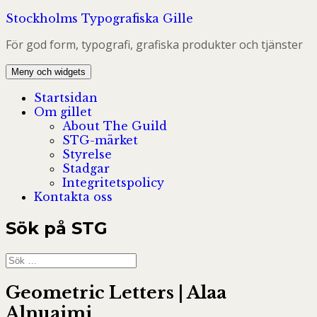
Hoppa
Stockholms Typografiska Gille
till
För god form, typografi, grafiska produkter och tjänster
innehåll
Meny och widgets
Startsidan
Om gillet
About The Guild
STG-märket
Styrelse
Stadgar
Integritetspolicy
Kontakta oss
Sök på STG
Sök
efter:
Geometric Letters | Alaa
Alnuaimi