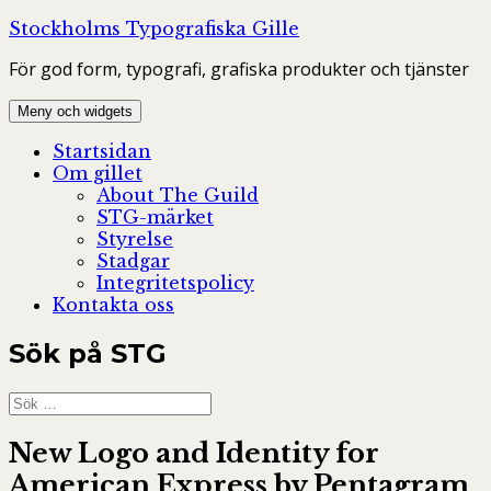
Hoppa
Stockholms Typografiska Gille
till
För god form, typografi, grafiska produkter och tjänster
innehåll
Meny och widgets
Startsidan
Om gillet
About The Guild
STG-märket
Styrelse
Stadgar
Integritetspolicy
Kontakta oss
Sök på STG
Sök
efter:
New Logo and Identity for
American Express by Pentagram