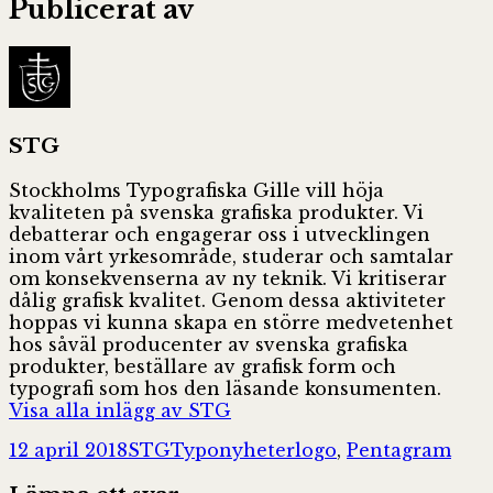
Publicerat av
STG
Stockholms Typografiska Gille vill höja
kvaliteten på svenska grafiska produkter. Vi
debatterar och engagerar oss i utvecklingen
inom vårt yrkesområde, studerar och samtalar
om konsekvenserna av ny teknik. Vi kritiserar
dålig grafisk kvalitet. Genom dessa aktiviteter
hoppas vi kunna skapa en större medvetenhet
hos såväl producenter av svenska grafiska
produkter, beställare av grafisk form och
typografi som hos den läsande konsumenten.
Visa alla inlägg av STG
Postat
Författare
Kategorier
Taggar
12 april 2018
STG
Typonyheter
logo
,
Pentagram