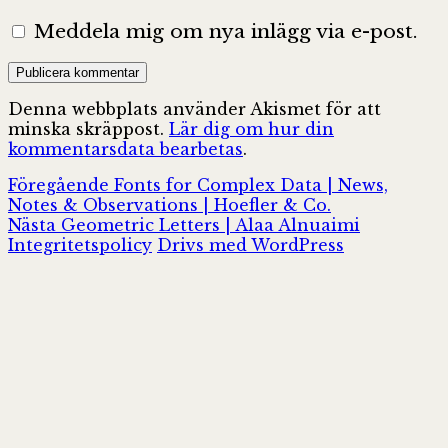
Meddela mig om nya inlägg via e-post.
Denna webbplats använder Akismet för att
minska skräppost.
Lär dig om hur din
kommentarsdata bearbetas
.
Inläggsnavigering
Föregående
Föregående
Fonts for Complex Data | News,
inlägg:
Notes & Observations | Hoefler & Co.
Nästa
Nästa
Geometric Letters | Alaa Alnuaimi
inlägg:
Integritetspolicy
Drivs med WordPress