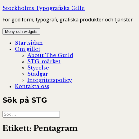
Hoppa
Stockholms Typografiska Gille
till
För god form, typografi, grafiska produkter och tjänster
innehåll
Meny och widgets
Startsidan
Om gillet
About The Guild
STG-märket
Styrelse
Stadgar
Integritetspolicy
Kontakta oss
Sök på STG
Sök
efter:
Etikett:
Pentagram