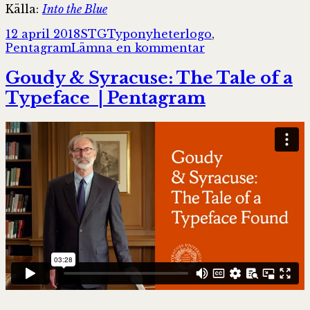
Källa:
Into the Blue
Postat
Författare
Kategorier
Taggar
12 april 2018
STG
Typonyheter
logo
,
till
Pentagram
Lämna en kommentar
New
Logo
Goudy & Syracuse: The Tale of a
and
Typeface | Pentagram
Identity
for
American
Express
by
Pentagram
| Brand
New