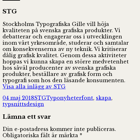
STG
Stockholms Typografiska Gille vill höja
kvaliteten på svenska grafiska produkter. Vi
debatterar och engagerar oss i utvecklingen
inom vårt yrkesområde, studerar och samtalar
om konsekvenserna av ny teknik. Vi kritiserar
dålig grafisk kvalitet. Genom dessa aktiviteter
hoppas vi kunna skapa en större medvetenhet
hos såväl producenter av svenska grafiska
produkter, beställare av grafisk form och
typografi som hos den läsande konsumenten.
Visa alla inlägg av STG
Postat
Författare
Kategorier
Taggar
04 maj 2018
STG
Typonyheter
font
,
skapa
,
typsnittsdesign
Lämna ett svar
Din e-postadress kommer inte publiceras.
Obligatoriska fält är märkta
*