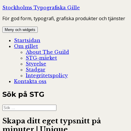
Hoppa
Stockholms Typografiska Gille
till
För god form, typografi, grafiska produkter och tjänster
innehåll
Meny och widgets
Startsidan
Om gillet
About The Guild
STG-märket
Styrelse
Stadgar
Integritetspolicy
Kontakta oss
Sök på STG
Sök
efter:
Skapa ditt eget typsnitt på
minuter | Unique