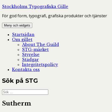
Hoppa
Stockholms Typografiska Gille
till
För god form, typografi, grafiska produkter och tjänster
innehåll
Meny och widgets
Startsidan
Om gillet
About The Guild
STG-märket
Styrelse
Stadgar
Integritetspolicy
Kontakta oss
Sök på STG
Sök
efter:
Sutherm