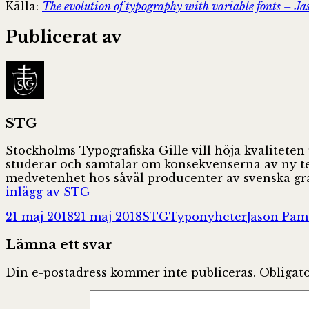
Källa:
The evolution of typography with variable fonts – 
Publicerat av
STG
Stockholms Typografiska Gille vill höja kvaliteten
studerar och samtalar om konsekvenserna av ny tekn
medvetenhet hos såväl producenter av svenska gra
inlägg av STG
Postat
Författare
Kategorier
Taggar
21 maj 2018
21 maj 2018
STG
Typonyheter
Jason Pam
Lämna ett svar
Din e-postadress kommer inte publiceras.
Obligato