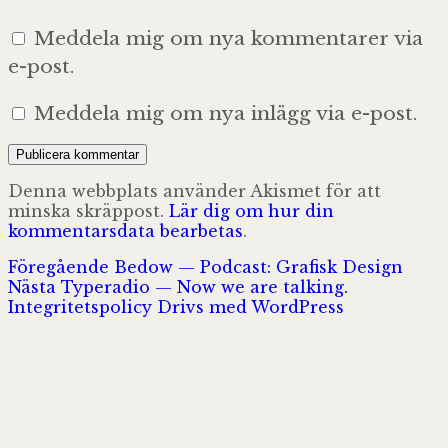
Meddela mig om nya kommentarer via
e-post.
Meddela mig om nya inlägg via e-post.
Denna webbplats använder Akismet för att
minska skräppost.
Lär dig om hur din
kommentarsdata bearbetas
.
Inläggsnavigering
Föregående
Föregående
Bedow — Podcast: Grafisk Design
Nästa
inlägg:
Nästa
Typeradio — Now we are talking.
inlägg:
Integritetspolicy
Drivs med WordPress