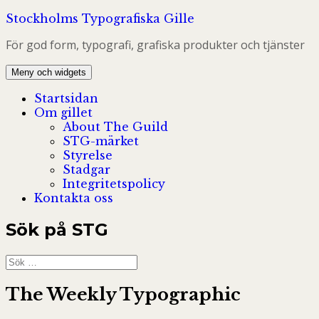
Hoppa
Stockholms Typografiska Gille
till
För god form, typografi, grafiska produkter och tjänster
innehåll
Meny och widgets
Startsidan
Om gillet
About The Guild
STG-märket
Styrelse
Stadgar
Integritetspolicy
Kontakta oss
Sök på STG
Sök
efter:
The Weekly Typographic