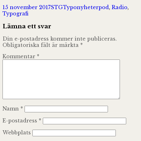
Postat
Författare
Kategorier
Taggar
15 november 2017
STG
Typonyheter
pod
,
Radio
,
Typografi
Lämna ett svar
Din e-postadress kommer inte publiceras.
Obligatoriska fält är märkta
*
Kommentar
*
Namn
*
E-postadress
*
Webbplats