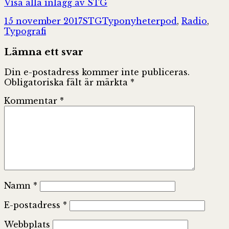
Visa alla inlägg av STG
Postat
Författare
Kategorier
Taggar
15 november 2017
STG
Typonyheter
pod
,
Radio
,
Typografi
Lämna ett svar
Din e-postadress kommer inte publiceras.
Obligatoriska fält är märkta
*
Kommentar
*
Namn
*
E-postadress
*
Webbplats