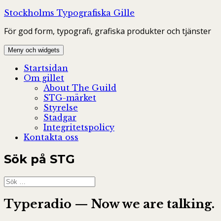
Hoppa
Stockholms Typografiska Gille
till
För god form, typografi, grafiska produkter och tjänster
innehåll
Meny och widgets
Startsidan
Om gillet
About The Guild
STG-märket
Styrelse
Stadgar
Integritetspolicy
Kontakta oss
Sök på STG
Sök
efter:
Typeradio — Now we are talking.