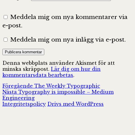
Meddela mig om nya kommentarer via
e-post.
Meddela mig om nya inlägg via e-post.
Denna webbplats använder Akismet för att
minska skräppost.
Lär dig om hur din
kommentarsdata bearbetas
.
Inläggsnavigering
Föregående
Föregående
The Weekly Typographic
Nästa
inlägg:
Nästa
Typography is impossible – Medium
inlägg:
Engineering
Integritetspolicy
Drivs med WordPress