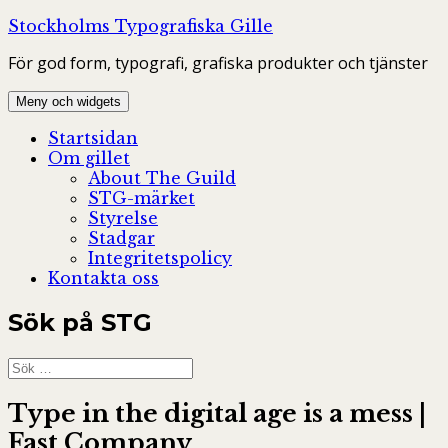
Hoppa
Stockholms Typografiska Gille
till
För god form, typografi, grafiska produkter och tjänster
innehåll
Meny och widgets
Startsidan
Om gillet
About The Guild
STG-märket
Styrelse
Stadgar
Integritetspolicy
Kontakta oss
Sök på STG
Sök
efter:
Type in the digital age is a mess |
Fast Company