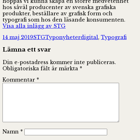
hoppas vi kunna skapa en större medvetenhet
hos såväl producenter av svenska grafiska
produkter, beställare av grafisk form och
typografi som hos den läsande konsumenten.
Visa alla inlägg av STG
Postat
Författare
Kategorier
Taggar
14 maj 2019
STG
Typonyheter
digital
,
Typografi
Lämna ett svar
Din e-postadress kommer inte publiceras.
Obligatoriska fält är märkta
*
Kommentar
*
Namn
*