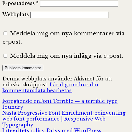
E-postadress
*
Webbplats
Meddela mig om nya kommentarer via
e-post.
Meddela mig om nya inlägg via e-post.
Denna webbplats använder Akismet för att
minska skräppost.
Lär dig om hur din
kommentarsdata bearbetas
.
Inläggsnavigering
Föregående
Föregående
enFont Terrible — a terrible type
inlägg:
foundry
Nästa
Nästa
Progressive Font Enrichment: reinventing
inlägg:
web font performance | Responsive Web
Typography
Integritetspolicy
Drivs med WordPress