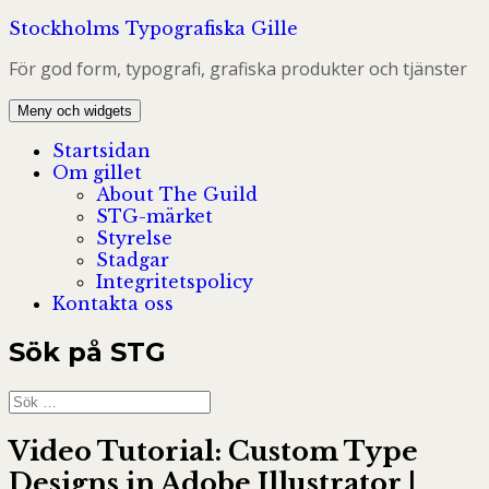
Hoppa
Stockholms Typografiska Gille
till
För god form, typografi, grafiska produkter och tjänster
innehåll
Meny och widgets
Startsidan
Om gillet
About The Guild
STG-märket
Styrelse
Stadgar
Integritetspolicy
Kontakta oss
Sök på STG
Sök
efter:
Video Tutorial: Custom Type
Designs in Adobe Illustrator |