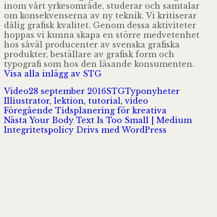
inom vårt yrkesområde, studerar och samtalar
om konsekvenserna av ny teknik. Vi kritiserar
dålig grafisk kvalitet. Genom dessa aktiviteter
hoppas vi kunna skapa en större medvetenhet
hos såväl producenter av svenska grafiska
produkter, beställare av grafisk form och
typografi som hos den läsande konsumenten.
Visa alla inlägg av STG
Format
Postat
Författare
Kategorier
Taggar
Video
28 september 2016
STG
Typonyheter
Illiustrator
,
lektion
,
tutorial
,
video
Inläggsnavigering
Föregående
Föregående
Tidsplanering för kreativa
Nästa
inlägg:
Nästa
Your Body Text Is Too Small | Medium
inlägg:
Integritetspolicy
Drivs med WordPress