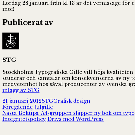
Lördag 28 januari från kl 13 är det vernissage för
inte!
Publicerat av
STG
Stockholms Typografiska Gille vill höja kvaliteten
studerar och samtalar om konsekvenserna av ny tekn
medvetenhet hos såväl producenter av svenska gra
inlägg av STG
Postat
Författare
Kategorier
21 januari 2012
STG
Grafisk design
Inläggsnavigering
Föregående
Föregående
Julgille
Nästa
inlägg:
Nästa
Boktips. A4-gruppen släpper ny bok om typo
inlägg:
Integritetspolicy
Drivs med WordPress